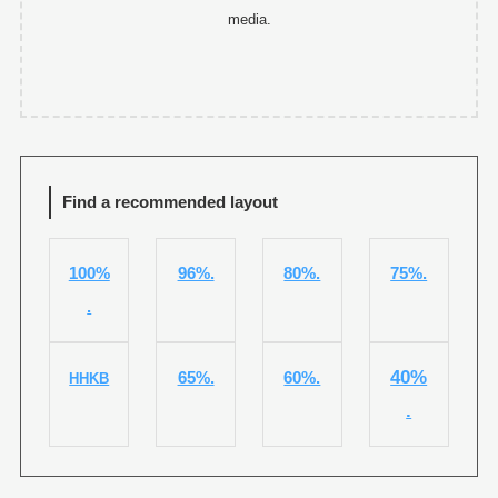
media.
Find a recommended layout
100%
96%.
80%.
75%.
.
40%
65%.
60%.
HHKB
.