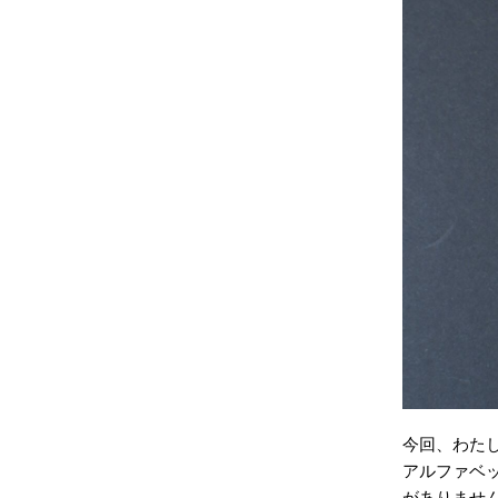
今回、わた
アルファベ
がありませ