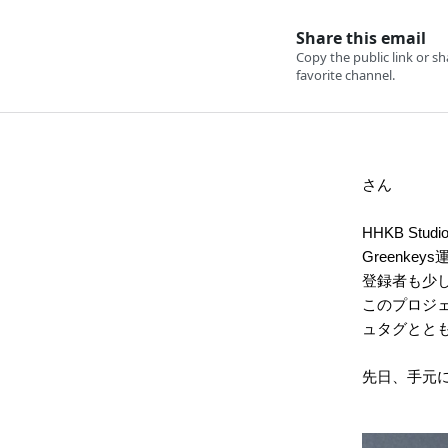
さん
HHKB St
Greenke
登録者も少
このプロジェク
ュタグとと
先日、手元に