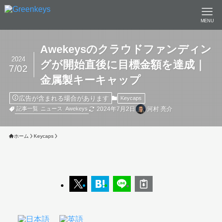
MENU
Awekeysのクラウドファンディン
2024
グが開始直後に目標金額を達成｜
7/02
金属製キーキャップ
広告が含まれる場合があります
Keycaps
2024年7月2日
河村 亮介
記事一覧
ニュース
Awekeys
ホーム
Keycaps