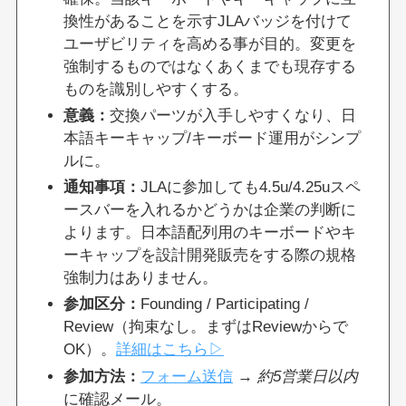
換性があることを示すJLAバッジを付けて
ユーザビリティを高める事が目的。変更を
強制するものではなくあくまでも現存する
ものを識別しやすくする。
意義：
交換パーツが入手しやすくなり、日
本語キーキャップ/キーボード運用がシンプ
ルに。
通知事項：
JLAに参加しても4.5u/4.25uスペ
ースバーを入れるかどうかは企業の判断に
よります。日本語配列用のキーボードやキ
ーキャップを設計開発販売をする際の規格
強制力はありません。
参加区分：
Founding / Participating /
Review（拘束なし。まずはReviewからで
OK）。
詳細はこちら▷
参加方法：
フォーム送信
→
約5営業日以内
に確認メール。