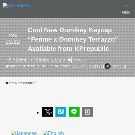
MENU
Cool New Domikey Keycap
2024
“Fennie x Domikey Terrazzo”
12/12
Available from KPrepublic
広告が含まれる場合があります
Keycaps
2024年12月12日
河村 亮介
Article List
NEWS
DOMIKEY.
KPrepublic
ホーム
Keycaps