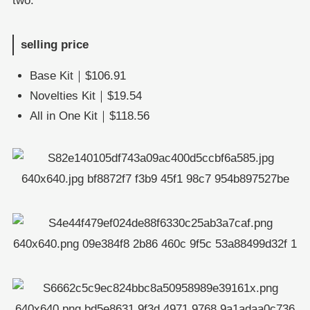
two.
selling price
Base Kit｜$106.91
Novelties Kit｜$19.54
All in One Kit｜$118.56