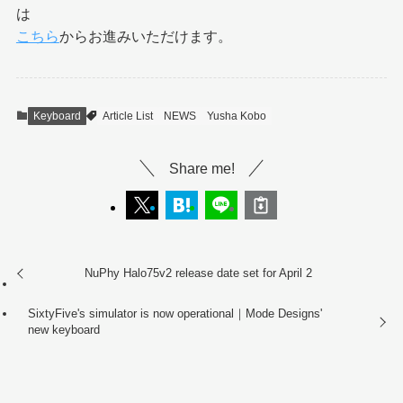
は
こちら
からお進みいただけます。
Keyboard
Article List
NEWS
Yusha Kobo
Share me!
NuPhy Halo75v2 release date set for April 2
SixtyFive's simulator is now operational｜Mode Designs'
new keyboard