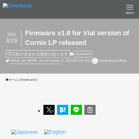
MENU
Firmware v1.8 for Vial version of
2026
3/19
Cornix LP released
広告が含まれる場合があります
Keyboard
2026年3月19日
GreenkeysOffice
Article List
NEWS
Jezail Funder
ホーム
Keyboard