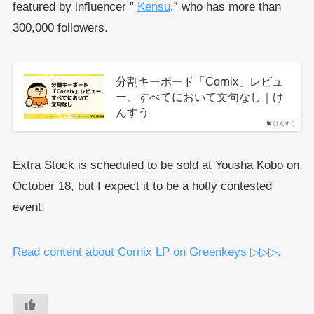
featured by influencer ”
Kensu
,” who has more than
300,000 followers.
分割キーボード「Cornix」レビュ
ー、すべてにおいて文句なし｜け
んすう
けんすう
Extra Stock is scheduled to be sold at Yousha Kobo on
October 18, but I expect it to be a hotly contested
event.
Read content about Cornix LP on Greenkeys ▷▷▷.