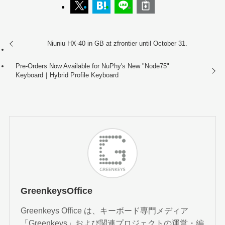
Niuniu HX-40 in GB at zfrontier until October 31.
Pre-Orders Now Available for NuPhy's New "Node75"
Keyboard｜Hybrid Profile Keyboard
GreenkeysOffice
Greenkeys Office は、キーボード専門メディア
「Greenkeys」および関連プロジェクトの運営・編