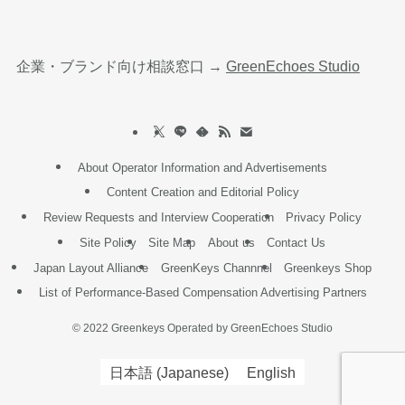
企業・ブランド向け相談窓口 →
GreenEchoes Studio
About Operator Information and Advertisements
Content Creation and Editorial Policy
Review Requests and Interview Cooperation
Privacy Policy
Site Policy
Site Map
About us
Contact Us
Japan Layout Alliance
GreenKeys Channnel
Greenkeys Shop
List of Performance-Based Compensation Advertising Partners
©
2022 Greenkeys Operated by GreenEchoes Studio
日本語
(
Japanese
)
English