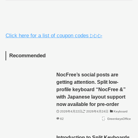
Click here for a list of coupon codes ▷▷▷
Recommended
NocFree’s social posts are
getting attention. Split low-
profile keyboard “NocFree &”
with Japanese layout support
now available for pre-order
2026年4月22日
2026年4月24日
Keyboard
62
GreenkeysOffice
Introduction to Split Keyboards