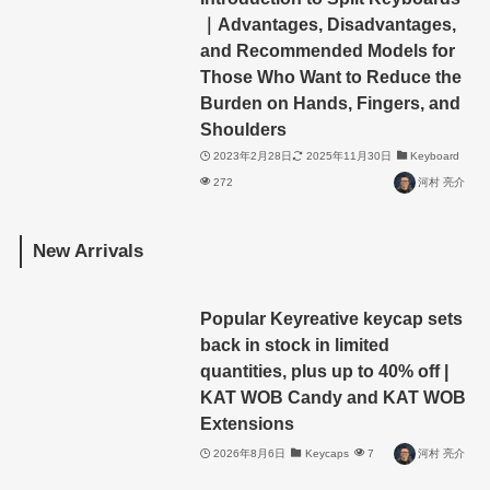
｜Advantages, Disadvantages,
and Recommended Models for
Those Who Want to Reduce the
Burden on Hands, Fingers, and
Shoulders
2023年2月28日
2025年11月30日
Keyboard
272
河村 亮介
New Arrivals
Popular Keyreative keycap sets
back in stock in limited
quantities, plus up to 40% off |
KAT WOB Candy and KAT WOB
Extensions
2026年8月6日
Keycaps
7
河村 亮介