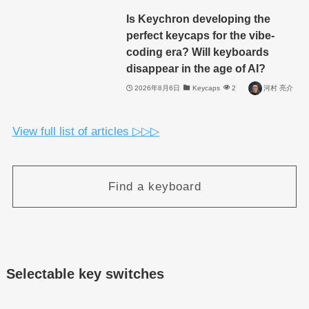
Is Keychron developing the
perfect keycaps for the vibe-
coding era? Will keyboards
disappear in the age of AI?
2026年8月6日
Keycaps
2
河村 亮介
View full list of articles ▷▷▷
Find a keyboard
Selectable key switches