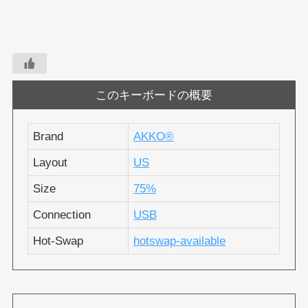
このキーボードの概要
Brand
AKKO®︎
Layout
US
Size
75%
Connection
USB
Hot-Swap
hotswap-available