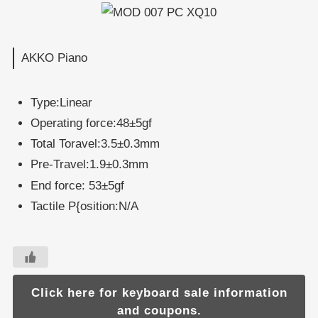
AKKO Piano
Type:Linear
Operating force:48±5gf
Total Toravel:3.5±0.3mm
Pre-Travel:1.9±0.3mm
End force: 53±5gf
Tactile P{osition:N/A
Click here for keyboard sale information
and coupons.