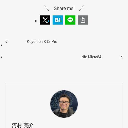
Share me!
Keychron K13 Pro
Niz Micro84
河村 亮介