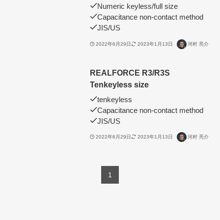
Numeric keyless/full size
Capacitance non-contact method
JIS/US
2022年6月29日
2023年1月13日
河村 亮介
REALFORCE R3/R3S
Tenkeyless size
tenkeyless
Capacitance non-contact method
JIS/US
2022年6月29日
2023年1月13日
河村 亮介
1