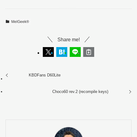
MelGeek®︎
Share me!
KBDFans D60Lite
Choco60 rev.2 (recompile keys)