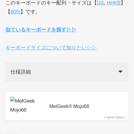
このキーボードのキー配列・サイズは【
US
,
HHKB
】
【
60%
】です。
似ているキーボードを探す▷▷
キーボードサイズについて知りたい▷▷
仕様詳細
MelGeek®︎ Mojo68
あわせて読みたい