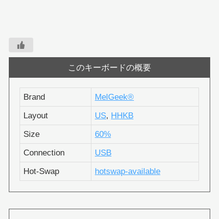
このキーボードの概要
Brand
MelGeek®︎
Layout
US
,
HHKB
Size
60%
Connection
USB
Hot-Swap
hotswap-available