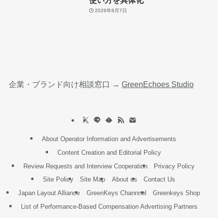
使い方を具体化
2026年8月7日
企業・ブランド向け相談窓口 →
GreenEchoes Studio
About Operator Information and Advertisements
Content Creation and Editorial Policy
Review Requests and Interview Cooperation
Privacy Policy
Site Policy
Site Map
About us
Contact Us
Japan Layout Alliance
GreenKeys Channnel
Greenkeys Shop
List of Performance-Based Compensation Advertising Partners