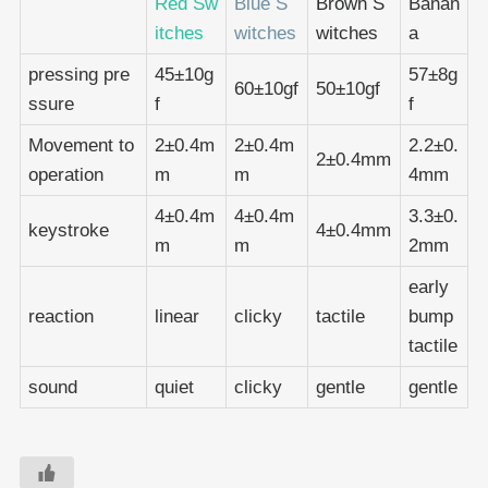
Red Sw
Blue S
Brown S
Banan
itches
witches
witches
a
pressing pre
45±10g
57±8g
60±10gf
50±10gf
ssure
f
f
Movement to
2±0.4m
2±0.4m
2.2±0.
2±0.4mm
operation
m
m
4mm
4±0.4m
4±0.4m
3.3±0.
keystroke
4±0.4mm
m
m
2mm
early
reaction
linear
clicky
tactile
bump
tactile
sound
quiet
clicky
gentle
gentle