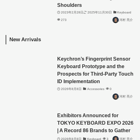
Shoulders
2023年2月28日
2025年11月30日
Keyboard
273
河村 亮介
New Arrivals
Keychron’s Fingerprint Sensor
Keyboard Prototype and the
Prospects for Third-Party Touch
ID Implementation
2026年8月8日
Accessories
0
河村 亮介
Exhibitors Announced for
TOKYO KEYBOARD EXPO 2026
| A Record 86 Brands to Gather
2026年8月8日
Keyboard
3
河村 亮介