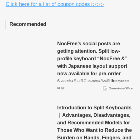
Click here for a list of coupon codes ▷▷▷
Recommended
NocFree’s social posts are
getting attention. Split low-
profile keyboard “NocFree &”
with Japanese layout support
now available for pre-order
2026年4月22日
2026年4月24日
Keyboard
62
GreenkeysOffice
Introduction to Split Keyboards
｜Advantages, Disadvantages,
and Recommended Models for
Those Who Want to Reduce the
Burden on Hands, Fingers, and