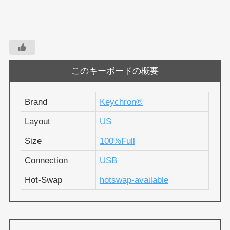
このキーボードの概要
Brand
Keychron®︎
Layout
US
Size
100%Full
Connection
USB
Hot-Swap
hotswap-available