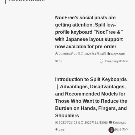
NocFree’s social posts are
getting attention. Split low-
profile keyboard “NocFree &”
with Japanese layout support
now available for pre-order
2026年4月22日
2026年4月24日
Keyboard
62
GreenkeysOffice
Introduction to Split Keyboards
｜Advantages, Disadvantages,
and Recommended Models for
Those Who Want to Reduce the
Burden on Hands, Fingers, and
Shoulders
2023年2月28日
2025年11月30日
Keyboard
275
河村 亮介