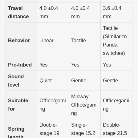
Travel
4.0 ±0.4
4.0 ±0.4
3.6 ±0.4
distance
mm
mm
mm
Tactile
(Similar to
Behavior
Linear
Tactile
Panda
switches)
Pre-lubed
Yes
Yes
Yes
Sound
Quiet
Gentle
Gentle
level
Midway
Suitable
Office/gami
Office/gami
Office/gami
for
ng
ng
ng
Double-
Single-
Double-
Spring
stage 19
stage 15.2
stage 21.5
length