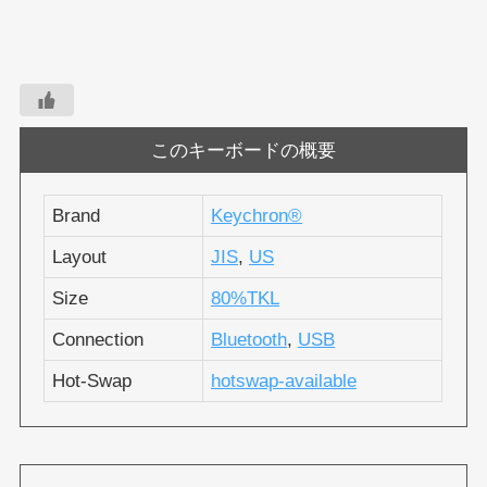
このキーボードの概要
Brand
Keychron®︎
Layout
JIS
,
US
Size
80%TKL
Connection
Bluetooth
,
USB
Hot-Swap
hotswap-available