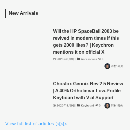
New Arrivals
Will the HP SpaceBall 2003 be
revived in modern times if this
gets 2000 likes? | Keychron
mentions it on official X
2026年8月9日
Accessories
0
河村 亮介
Chosfox Geonix Rev.2.5 Review
| A 40% Ortholinear Low-Profile
Keyboard with Vial Support
2026年8月9日
Keyboard
0
河村 亮介
View full list of articles ▷▷▷