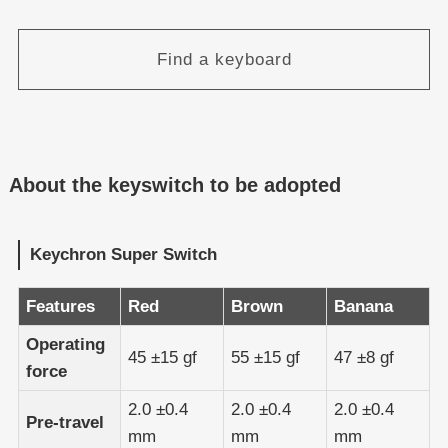
Find a keyboard
About the keyswitch to be adopted
Keychron Super Switch
Features
Red
Brown
Banana
Operating
45 ±15 gf
55 ±15 gf
47 ±8 gf
force
2.0 ±0.4
2.0 ±0.4
2.0 ±0.4
Pre-travel
mm
mm
mm