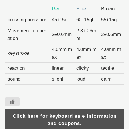
Red
Blue
Brown
pressing pressure
45±15gf
60±15gf
55±15gf
Movement to oper
2.3±0.6m
2±0.6mm
2±0.6mm
ation
m
4.0mm m
4.0mm m
4.0mm m
keystroke
ax
ax
ax
reaction
linear
clicky
tactile
sound
silent
loud
calm
Click here for keyboard sale information
and coupons.