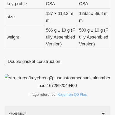
key profile
OSA
OSA
137 × 118.2 m
128.8 x 88.8 m
size
m
m
586 g ± 10 g (F
500 g ± 10 g (F
weight
ully Assembled
ully Assembled
Version)
Version)
Double gasket construction
Image reference:
Keychron Q0 Plus
仕様詳細