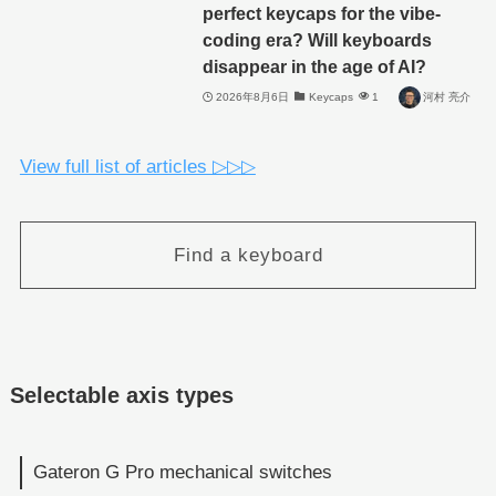
perfect keycaps for the vibe-
coding era? Will keyboards
disappear in the age of AI?
2026年8月6日
Keycaps
1
河村 亮介
View full list of articles ▷▷▷
Find a keyboard
Selectable axis types
Gateron G Pro mechanical switches