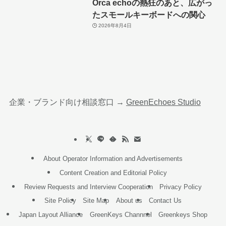
Orca echoの熱狂のあと、広がっ
たスモールキーボードへの関心
2026年8月4日
企業・ブランド向け相談窓口 →
GreenEchoes Studio
About Operator Information and Advertisements
Content Creation and Editorial Policy
Review Requests and Interview Cooperation
Privacy Policy
Site Policy
Site Map
About us
Contact Us
Japan Layout Alliance
GreenKeys Channnel
Greenkeys Shop