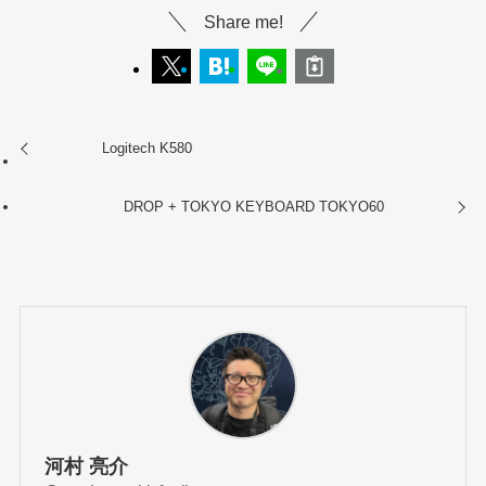
Share me!
Logitech K580
DROP + TOKYO KEYBOARD TOKYO60
河村 亮介