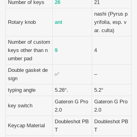
Number of keys
26
21
nashi (Pyrus p
Rotary knob
ant
yrifolia, esp. v
ar. culta)
Number of custom
keys other than n
9
4
umber pad
Double gasket de
✅
–
sign
typing angle
5.26°.
5.2°
Gateron G Pro
Gateron G Pro
key switch
2.0
2.0
Doubleshot PB
Doubleshot PB
Keycap Material
T
T