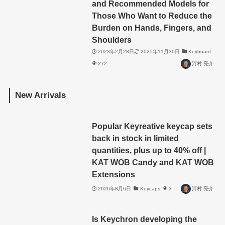
and Recommended Models for
Those Who Want to Reduce the
Burden on Hands, Fingers, and
Shoulders
2023年2月28日
2025年11月30日
Keyboard
272
河村 亮介
New Arrivals
Popular Keyreative keycap sets
back in stock in limited
quantities, plus up to 40% off |
KAT WOB Candy and KAT WOB
Extensions
2026年8月6日
Keycaps
3
河村 亮介
Is Keychron developing the