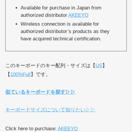
Available for purchase in Japan from
authorized distributor
AKEEYO
Wireless connection is available for
authorized distributor’s products as they
have acquired technical certification.
このキーボードのキー配列・サイズは【
US
】
【
100%Full
】です。
似ているキーボードを探す▷▷
キーボードサイズについて知りたい▷▷
Click here to purchase:
AKEEYO