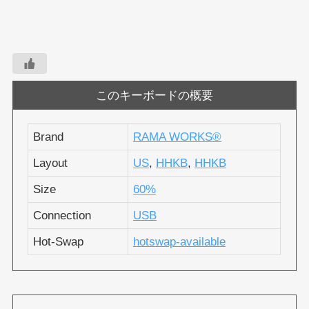
このキーボードの概要
Brand
RAMA WORKS®︎
Layout
US
,
HHKB
,
HHKB
Size
60%
Connection
USB
Hot-Swap
hotswap-available