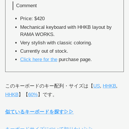
Comment
Price: $420
Mechanical keyboard with HHKB layout by
RAMA WORKS.
Very stylish with classic coloring.
Currently out of stock.
Click here for the
purchase page.
このキーボードのキー配列・サイズは【
US
,
HHKB
,
HHKB
】【
60%
】です。
似ているキーボードを探す▷▷