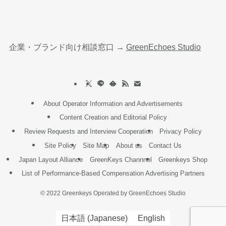
企業・ブランド向け相談窓口 →
GreenEchoes Studio
About Operator Information and Advertisements
Content Creation and Editorial Policy
Review Requests and Interview Cooperation
Privacy Policy
Site Policy
Site Map
About us
Contact Us
Japan Layout Alliance
GreenKeys Channnel
Greenkeys Shop
List of Performance-Based Compensation Advertising Partners
©
2022 Greenkeys Operated by GreenEchoes Studio
日本語
(
Japanese
)
English