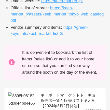
Official website:
https://keeb-market.jp/
Official list of stores:
https://keeb-
market.jp/assets/keeb_market_tokyo_web_catalog.
pdf
Vendor summary and items:
https://green-
keys.info/keeb-market-list-2/
It is convenient to bookmark the list of
items (sales list) or add it to your home
screen so that you can find your way
around the booth on the day of the event.
キーボードマーケットトーキョー
販売者一覧と販売リストまとめ
【2024年3月2日開催】
あわせて読みたい