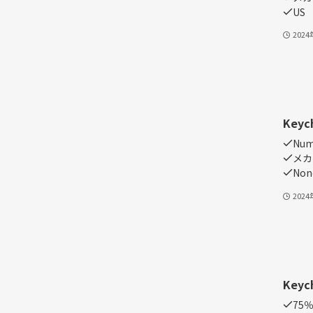
US
202
Keyc
Num
メカ
Non
202
Keyc
75％