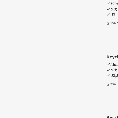
80％
メカ
US
202
Keyc
Alic
メカ
US/J
202
Keyc