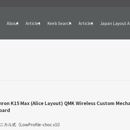
About
Articles
Keeb Search
Articles
Japan Layout A
ron K15 Max (Alice Layout) QMK Wireless Custom Mecha
oard
％
カル式（LowProfile-choc v1l）