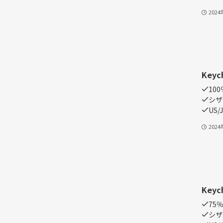
202
Keyc
100
シザ
US/J
202
Keyc
75
シザ