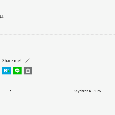
は
Share me!
Keychron K17 Pro