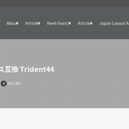
About
Articles
Keeb Search
Articles
Japan Layout A
ス互換 Trident44
日
河村 亮介