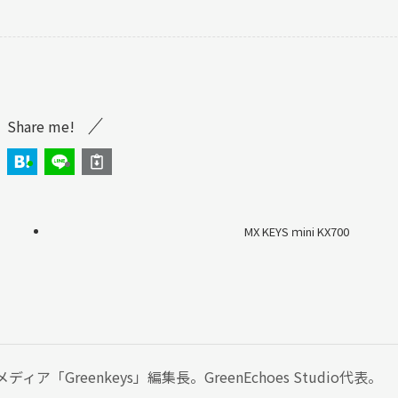
Share me!
MX KEYS ｍini KX700
ア「Greenkeys」編集長。GreenEchoes Studio代表。