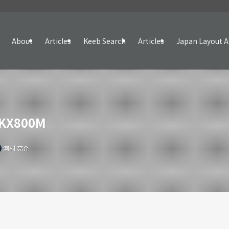
About
Articles
Keeb Search
Articles
Japan Layout A
 KX800M
河村 亮介