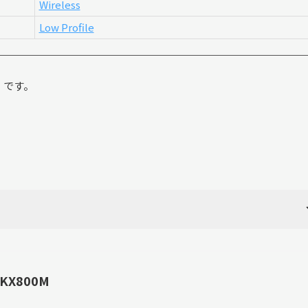
Wireless
Low Profile
】です。
c KX800M