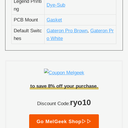
Legend Printi
Dye-Sub
ng
PCB Mount
Gasket
Default Switc
Gateron Pro Brown
,
Gateron Pr
hes
o White
to save 8% off your purchase.
ryo10
Discount Code:
Go MelGeek Shop▷▷