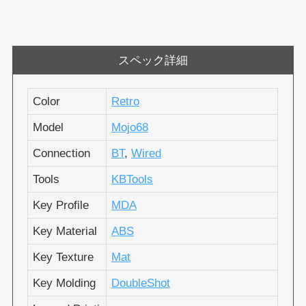
スペック詳細
Color
Retro
Model
Mojo68
Connection
BT
,
Wired
Tools
KBTools
Key Profile
MDA
Key Material
ABS
Key Texture
Mat
Key Molding
DoubleShot