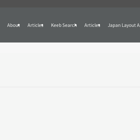
About
Articles
Keeb Search
Articles
Japan Layout A