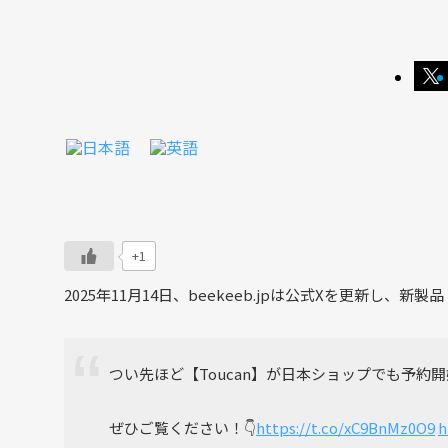
+1
2025年11月14日、beekeeb.jpは公式Xを更新し、新
つい先ほど【Toucan】が日本ショップでも予約開
ぜひご覧ください！👇
https://t.co/xC9BnMz0O9
h