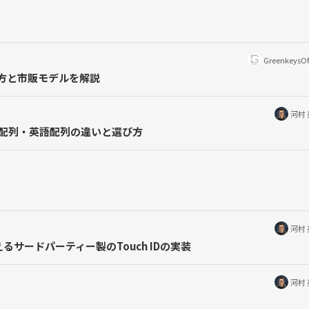
GreenkeysOf
方と市販モデルを解説
河村
語配列・英語配列の違いと選び方
河村
るサードパーティー製のTouch IDの実装
河村