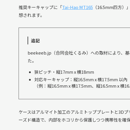
推奨キーキャップに「
Tai-Hao MT165
（16.5mm四方
想されます。
追記
beekeeb.jp（合同会社くるみ）への取材によ
た。
狭ピッチ・縦17mm x 横18mm
対応キーキャップ：縦16.5mm x 横17.5mm 以內
（例：縦16.5mm x 横17.5mm、縦16.5mm x 横1
ケースはアルマイト加工のアルミトッププレートと3D
ーズド構造で、内部をホコリから保護しつつ携帯性を確