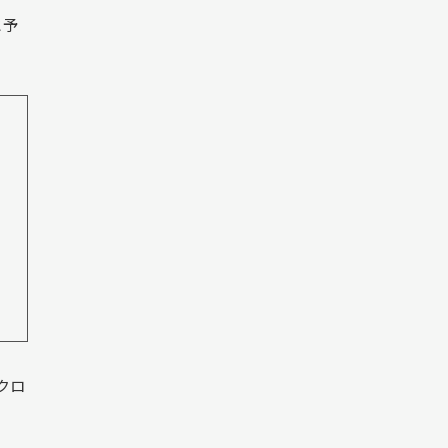
と予
クロ