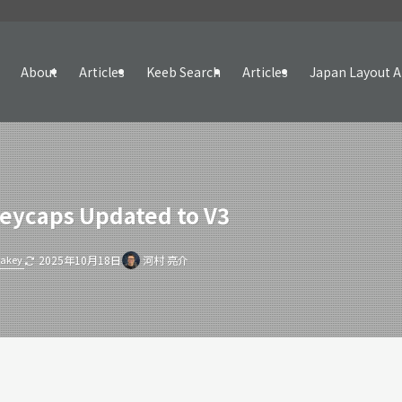
About
Articles
Keeb Search
Articles
Japan Layout A
Keycaps Updated to V3
rakey
2025年10月18日
河村 亮介