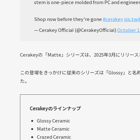
stem is one-piece molded from PC and engineere
Shop now before they’re gone
#cerakey
pic.tw
— Cerakey Official (@CerakeyOfficial)
October 1
Cerakeyの「Matte」シリーズは、2025年3月にリリ
この登場をきっかけに従来のシリーズは「Glossy」と
た。
Cerakeyのラインナップ
Glossy Ceramic
Matte Ceramic
Crazed Ceramic