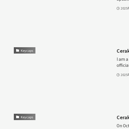
202
Cerak
Keycaps
I am a
offici
202
Cera
Keycaps
On Oct