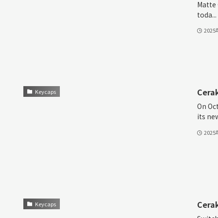
Matte 
toda...
202
Cera
Keycaps
On Oct
its ne
202
Cerak
Keycaps