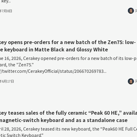
 key...
6年7月8日
ey opens pre-orders for a new batch of the Zen75: low-
le keyboard in Matte Black and Glossy White
e 16, 2026, Cerakey opened pre-orders for a new batch of its low-pr
rd, the "Zen75."
//twitter.com/CerakeyOfficial/status/206670269783...
6年6月17日
ey teases sales of the fully ceramic “Peak 60 HE,” avail
magnetic-switch keyboard and as a standalone case
il 28, 2026, Cerakey teased its new keyboard, the “Peak60 HE Full 
ic Switch Keyboard.”