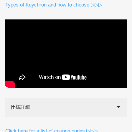
Types of Keychron and how to choose ▷▷▷
仕様詳細
Click here for a list of coupon codes ▷▷▷