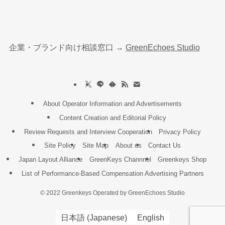
企業・ブランド向け相談窓口 →
GreenEchoes Studio
About Operator Information and Advertisements
Content Creation and Editorial Policy
Review Requests and Interview Cooperation
Privacy Policy
Site Policy
Site Map
About us
Contact Us
Japan Layout Alliance
GreenKeys Channnel
Greenkeys Shop
List of Performance-Based Compensation Advertising Partners
©
2022 Greenkeys Operated by GreenEchoes Studio
日本語
(
Japanese
)
English