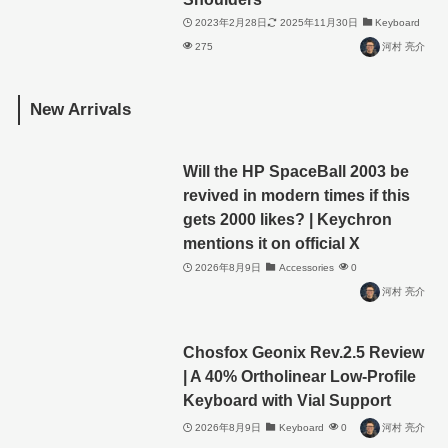
2023年2月28日
2025年11月30日
Keyboard
275
河村 亮介
New Arrivals
Will the HP SpaceBall 2003 be
revived in modern times if this
gets 2000 likes? | Keychron
mentions it on official X
2026年8月9日
Accessories
0
河村 亮介
Chosfox Geonix Rev.2.5 Review
| A 40% Ortholinear Low-Profile
Keyboard with Vial Support
2026年8月9日
Keyboard
0
河村 亮介