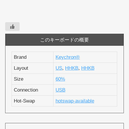
このキーボードの概要
Brand
Keychron®︎
Layout
US
,
HHKB
,
HHKB
Size
60%
Connection
USB
Hot-Swap
hotswap-available