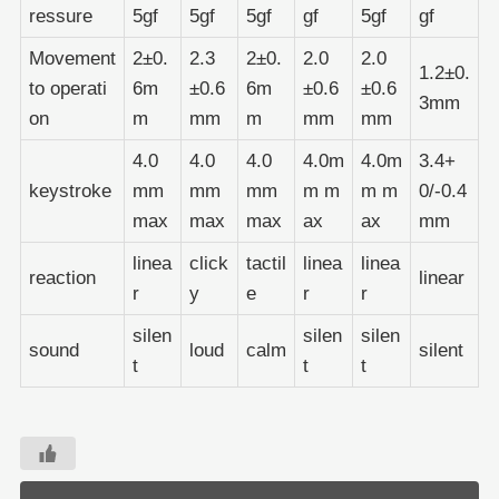
ressure
5gf
5gf
5gf
gf
5gf
gf
Movement
2±0.
2.3
2±0.
2.0
2.0
1.2±0.
to operati
6m
±0.6
6m
±0.6
±0.6
3mm
on
m
mm
m
mm
mm
4.0
4.0
4.0
4.0m
4.0m
3.4+
keystroke
mm
mm
mm
m m
m m
0/-0.4
max
max
max
ax
ax
mm
linea
click
tactil
linea
linea
reaction
linear
r
y
e
r
r
silen
silen
silen
sound
loud
calm
silent
t
t
t