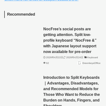
Recommended
NocFree’s social posts are
getting attention. Split low-
profile keyboard “NocFree &”
with Japanese layout support
now available for pre-order
2026年4月22日
2026年4月24日
Keyboard
62
GreenkeysOffice
Introduction to Split Keyboards
｜Advantages, Disadvantages,
and Recommended Models for
Those Who Want to Reduce the
Burden on Hands, Fingers, and
Shoulders