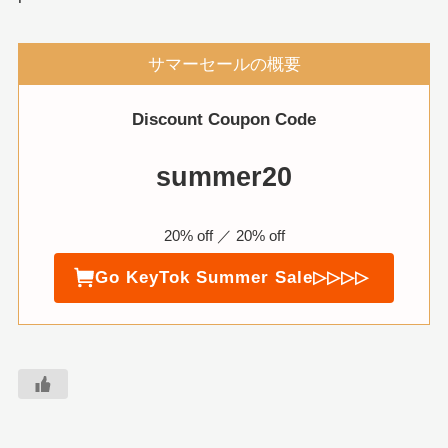
サマーセールの概要
Discount Coupon Code
summer20
20% off ／ 20% off
Go KeyTok Summer Sale▷▷▷▷