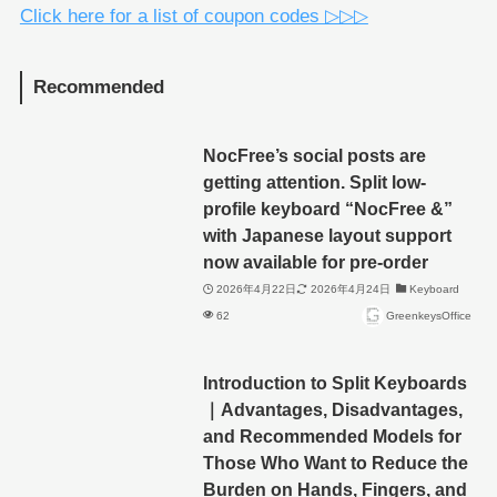
Click here for a list of coupon codes ▷▷▷
Recommended
NocFree’s social posts are
getting attention. Split low-
profile keyboard “NocFree &”
with Japanese layout support
now available for pre-order
2026年4月22日
2026年4月24日
Keyboard
62
GreenkeysOffice
Introduction to Split Keyboards
｜Advantages, Disadvantages,
and Recommended Models for
Those Who Want to Reduce the
Burden on Hands, Fingers, and