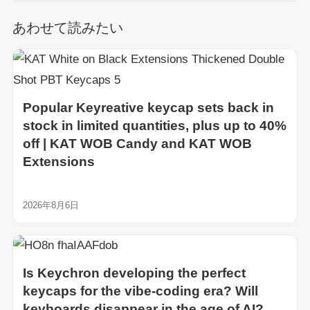
あわせて読みたい
Popular Keyreative keycap sets back in
stock in limited quantities, plus up to 40%
off | KAT WOB Candy and KAT WOB
Extensions
2026年8月6日
Is Keychron developing the perfect
keycaps for the vibe-coding era? Will
keyboards disappear in the age of AI?