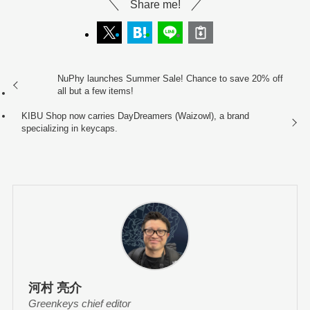
Share me!
NuPhy launches Summer Sale! Chance to save 20% off
all but a few items!
KIBU Shop now carries DayDreamers (Waizowl), a brand
specializing in keycaps.
河村 亮介
Greenkeys chief editor