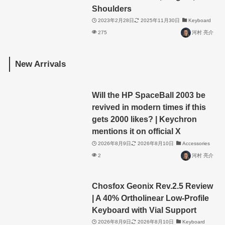
Shoulders
2023年2月28日
2025年11月30日
Keyboard
275
河村 亮介
New Arrivals
Will the HP SpaceBall 2003 be
revived in modern times if this
gets 2000 likes? | Keychron
mentions it on official X
2026年8月9日
2026年8月10日
Accessories
2
河村 亮介
Chosfox Geonix Rev.2.5 Review
| A 40% Ortholinear Low-Profile
Keyboard with Vial Support
2026年8月9日
2026年8月10日
Keyboard