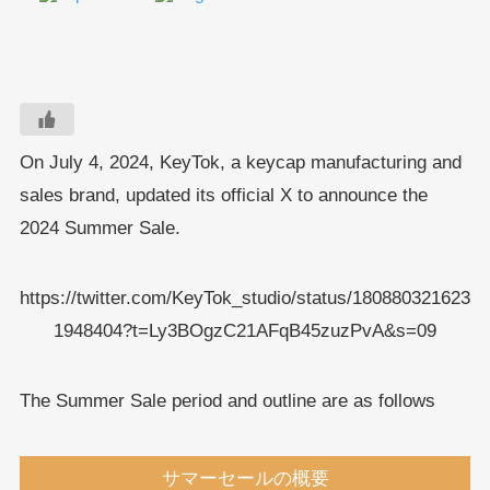
On July 4, 2024, KeyTok, a keycap manufacturing and
sales brand, updated its official X to announce the
2024 Summer Sale.
https://twitter.com/KeyTok_studio/status/180880321623
1948404?t=Ly3BOgzC21AFqB45zuzPvA&s=09
The Summer Sale period and outline are as follows
サマーセールの概要