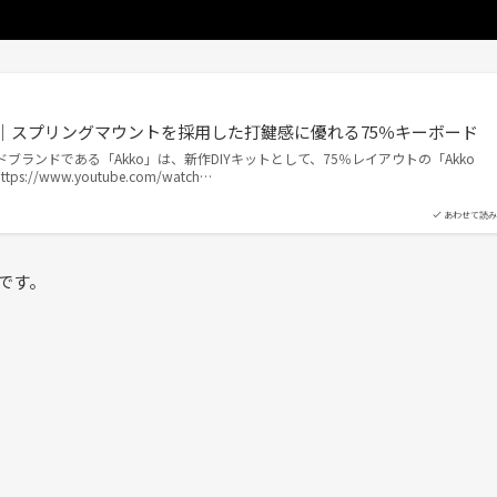
tが新発売｜スプリングマウントを採用した打鍵感に優れる75％キーボード
ドブランドである「Akko」は、新作DIYキットとして、75％レイアウトの「Akko
ps://www.youtube.com/watch…
あわせて読み
です。