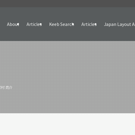
About
Articles
Keeb Search
Articles
Japan Layout A
河村 亮介