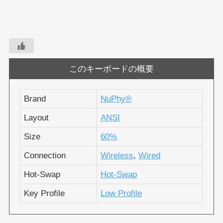
このキーボードの概要
Brand
NuPhy®︎
Layout
ANSI
Size
60%
Connection
Wireless
,
Wired
Hot-Swap
Hot-Swap
Key Profile
Low Profile