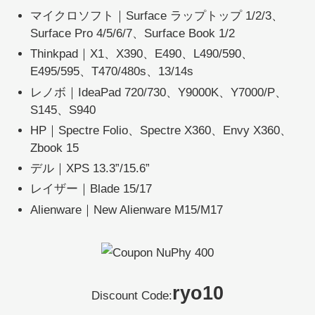
マイクロソフト｜Surface ラップトップ 1/2/3、
Surface Pro 4/5/6/7、Surface Book 1/2
Thinkpad｜X1、X390、E490、L490/590、
E495/595、T470/480s、13/14s
レノボ｜IdeaPad 720/730、Y9000K、Y7000/P、
S145、S940
HP｜Spectre Folio、Spectre X360、Envy X360、
Zbook 15
デル｜XPS 13.3”/15.6”
レイザー｜Blade 15/17
Alienware｜New Alienware M15/M17
ryo10
Discount Code: