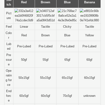
Red
Brown
Blue
Banana
tch
Pict
ure
Feel
Linear
Tactile
Clicky
Tactile
Colo
Red
Brown
Blue
Yellow
r
Lub
Pre-Lubed
Pre-Lubed
Pre-Lubed
Pre-Lubed
ed
Pre
ssur
50gf
55gf
65gf
60gf
e
Ope
ratin
50±15gf
55±15gf
65±15gf
60±15gf
g for
ce
End
forc
60±5gf
60±5gf
70±5gf
unknown
e