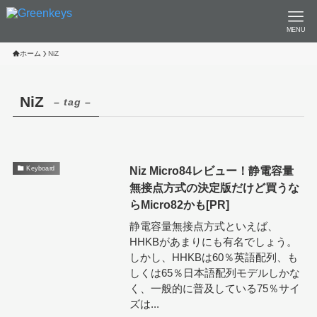
MENU
ホーム
NiZ
NiZ
– tag –
Niz Micro84レビュー！静電容量
Keyboard
無接点方式の決定版だけど買うな
らMicro82かも[PR]
静電容量無接点方式といえば、
HHKBがあまりにも有名でしょう。
しかし、HHKBは60％英語配列、も
しくは65％日本語配列モデルしかな
く、一般的に普及している75％サイ
ズは...