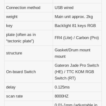
Connection method
USB wired
weight
Main unit approx. 2kg
key
Backlight 81 keys RGB
plate (often as in
FR4 (Lite) / Carbon (Pro)
“tectonic plate”)
Gasket/Drum mount
structure
mount
Gateron Jade Pro Switch
On-board Switch
(HE) / TTC KOM RGB
Switch (RT)
delay
0.125ms
scan rate
8000HZ
0.01-1mm (adjustable in