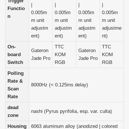
Trigger
|
|
|
|
Functio
0.005m
0.005m
0.005m
0.005m
n
m unit
m unit
m unit
m unit
adjustm
adjustm
adjustm
adjustme
ent)
ent)
ent)
nt)
On-
TTC
TTC
Gateron
Gateron
board
KOM
KOM
Jade Pro
Jade Pro
Switch
RGB
RGB
Polling
Rate &
8000Hz (< 0.125ms delay)
Scan
Rate
dead
nashi (Pyrus pyrifolia, esp. var. culta)
zone
Housing
6063 aluminum alloy (anodized | colored