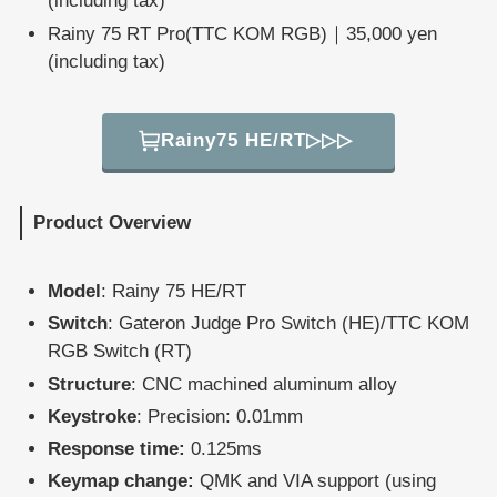
(including tax)
Rainy 75 RT Pro(TTC KOM RGB)｜35,000 yen
(including tax)
Rainy75 HE/RT▷▷▷
Product Overview
Model
: Rainy 75 HE/RT
Switch
: Gateron Judge Pro Switch (HE)/TTC KOM
RGB Switch (RT)
Structure
: CNC machined aluminum alloy
Keystroke
: Precision: 0.01mm
Response time:
0.125ms
Keymap change:
QMK and VIA support (using