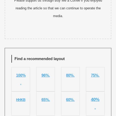
Please support us through Buy Me a Coffee if you enjoyed
reading the article so that we can continue to operate the
media.
Find a recommended layout
100%
96%.
80%.
75%.
.
40%
65%.
60%.
HHKB
.