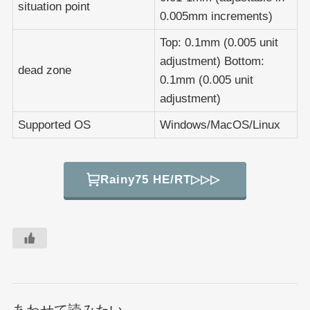
situation point
0.005mm increments)
Top: 0.1mm (0.005 unit
adjustment) Bottom:
dead zone
0.1mm (0.005 unit
adjustment)
Supported OS
Windows/MacOS/Linux
Rainy75 HE/RT▷▷▷
あわせて読みたい