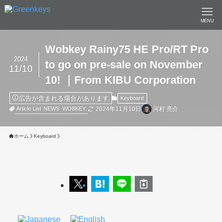
MENU
Wobkey Rainy75 HE Pro/RT Pro
2024
to go on pre-sale on November
11/10
10! ｜From KIBU Corporation
広告が含まれる場合があります
Keyboard
2024年11月10日
河村 亮介
Article List
NEWS
WOBKEY.
ホーム
Keyboard