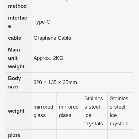
method
interfac
Type-C
e
cable
Graphene Cable
Main
unit
Approx. 2KG
weight
Body
320 × 135 × 35mm
size
Stainles
Stainles
mirrored
mirrored
s steel
s steel
weight
glass
glass
ice
ice
crystals
crystals
plate