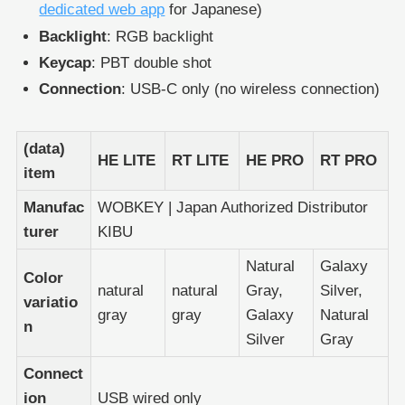
dedicated web app
for Japanese)
Backlight
: RGB backlight
Keycap
: PBT double shot
Connection
: USB-C only (no wireless connection)
(data)
HE LITE
RT LITE
HE PRO
RT PRO
item
Manufac
WOBKEY | Japan Authorized Distributor
turer
KIBU
Natural
Galaxy
Color
natural
natural
Gray,
Silver,
variatio
gray
gray
Galaxy
Natural
n
Silver
Gray
Connect
ion
USB wired only