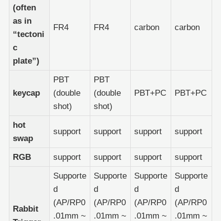
(often
as in
FR4
FR4
carbon
carbon
“tectoni
c
plate”)
PBT
PBT
keycap
(double
(double
PBT+PC
PBT+PC
shot)
shot)
hot
support
support
support
support
swap
RGB
support
support
support
support
Supporte
Supporte
Supporte
Supporte
d
d
d
d
(AP/RP0
(AP/RP0
(AP/RP0
(AP/RP0
Rabbit
.01mm ~
.01mm ~
.01mm ~
.01mm ~