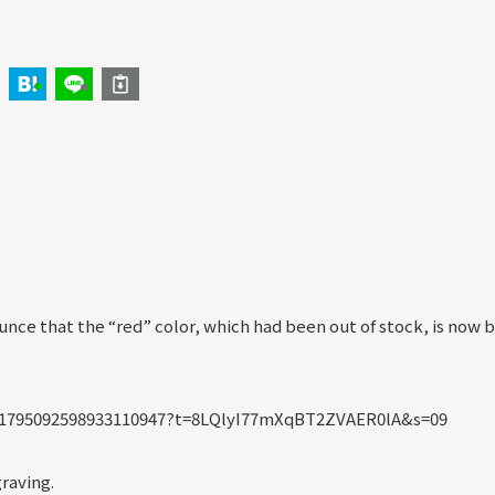
ounce that the “red” color, which had been out of stock, is now 
us/1795092598933110947?t=8LQlyI77mXqBT2ZVAER0lA&s=09
raving.