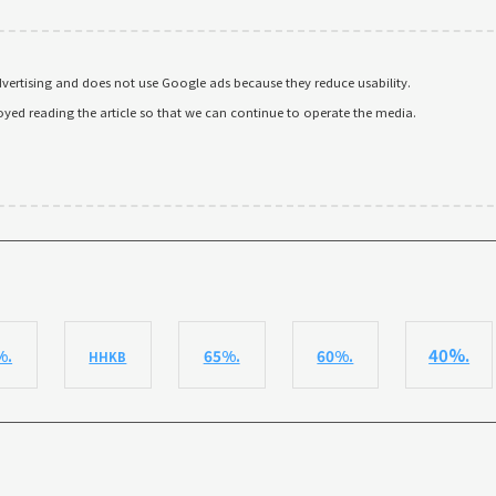
ertising and does not use Google ads because they reduce usability.
oyed reading the article so that we can continue to operate the media.
40%.
%.
65%.
60%.
HHKB