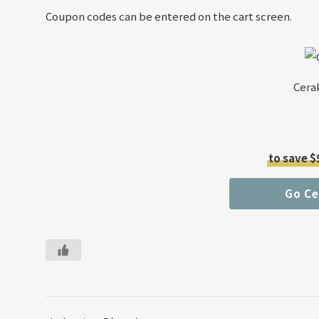
Coupon codes can be entered on the cart screen.
Cera
to save $
Go C