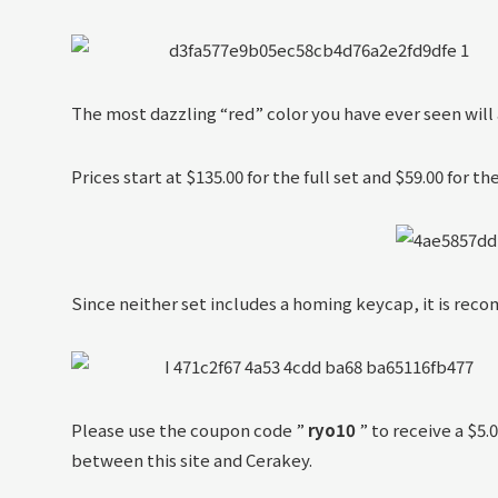
The most dazzling “red” color you have ever seen will a
Prices start at $135.00 for the full set and $59.00 for th
Since neither set includes a homing keycap, it is reco
Please use the coupon code ”
ryo10
” to receive a $5.
between this site and Cerakey.