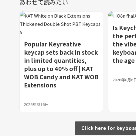
あわせて読みたい
Is Keyc
the per
Popular Keyreative
the vibe
keycap sets back in stock
keyboar
in limited quantities,
the age 
plus up to 40% off | KAT
WOB Candy and KAT WOB
2026年8月6
Extensions
2026年8月6日
Click here for keyboa