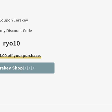
key Discount Code
ryo10
5.00 off your purchase.
erakey Shop▷▷▷