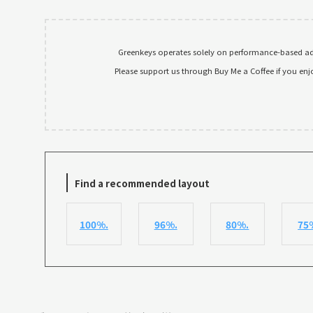
Greenkeys operates solely on performance-based adv
Please support us through Buy Me a Coffee if you enj
Find a recommended layout
100%.
96%.
80%.
75