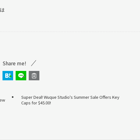
は
Share me!
Super Deal! Wuque Studio's Summer Sale Offers Key
iew
Caps for $45.00!