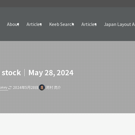
About
Articles
Keeb Search
Articles
Japan Layout A
in stock｜May 28, 2024
rakey
2024年5月28日
河村 亮介