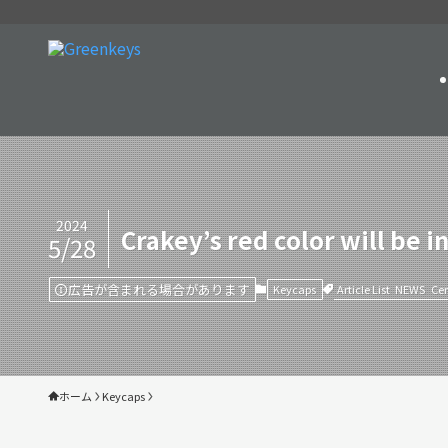
2024
Crakey’s red color will be 
5/28
広告が含まれる場合があります
Article List
NEWS
Ce
Keycaps
ホーム
Keycaps