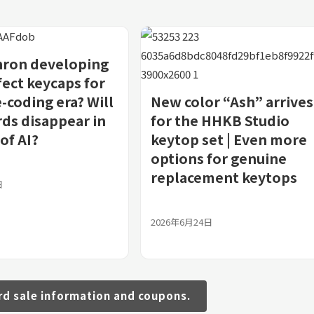
hron developing
fect keycaps for
-coding era? Will
New color “Ash” arrives
ds disappear in
for the HHKB Studio
of AI?
keytop set | Even more
options for genuine
replacement keytops
日
2026年6月24日
rd sale information and coupons.