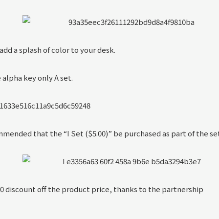
dd a splash of color to your desk.
e alpha key only A set.
mmended that the “I Set ($5.00)” be purchased as part of the set
00 discount off the product price, thanks to the partnership