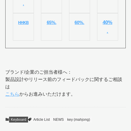
.
40%
65%.
60%.
HHKB
.
ブランド/企業のご担当者様へ：
製品設計やリリース前のフィードバックに関するご相談
は
こちら
からお進みいただけます。
Keyboard
Article List
NEWS
key (mahjong)