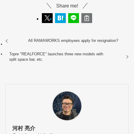
Share me!
All RAMAWORKS employees apply for resignation?
Topre "REALFORCE" launches three new models with
split space bar, etc.
河村 亮介