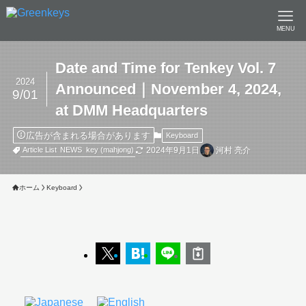
MENU
Date and Time for Tenkey Vol. 7
2024
Announced｜November 4, 2024,
9/01
at DMM Headquarters
広告が含まれる場合があります
Keyboard
2024年9月1日
河村 亮介
Article List
NEWS
key (mahjong)
ホーム
Keyboard