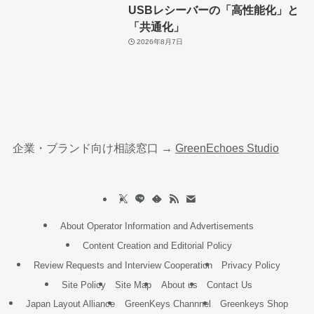
USBレシーバーの「高性能化」と
「共通化」
2026年8月7日
企業・ブランド向け相談窓口 →
GreenEchoes Studio
About Operator Information and Advertisements
Content Creation and Editorial Policy
Review Requests and Interview Cooperation
Privacy Policy
Site Policy
Site Map
About us
Contact Us
Japan Layout Alliance
GreenKeys Channnel
Greenkeys Shop