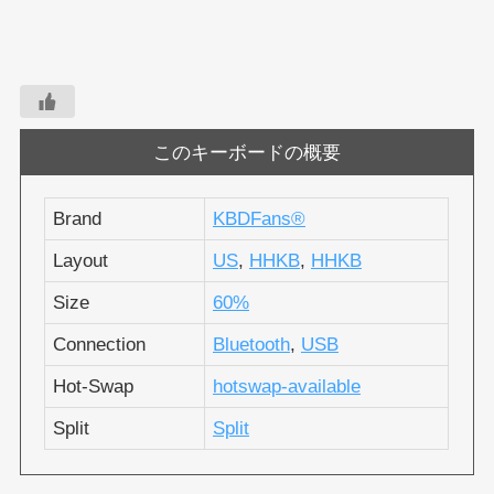
このキーボードの概要
Brand
KBDFans®︎
Layout
US
,
HHKB
,
HHKB
Size
60%
Connection
Bluetooth
,
USB
Hot-Swap
hotswap-available
Split
Split