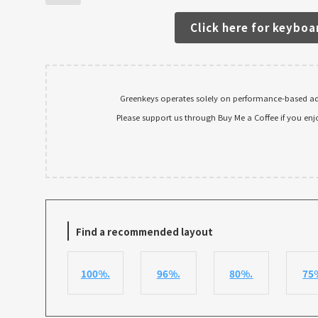
Click here for keyboa
Greenkeys operates solely on performance-based adv
Please support us through Buy Me a Coffee if you enj
Find a recommended layout
100%.
96%.
80%.
75