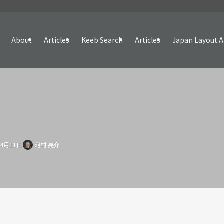
About
Articles
Keeb Search
Articles
Japan Layout A
年4月11日
河村 亮介