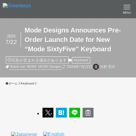
MENU
Mode Designs Announces Pre-
2024
Order Launch Date for New
7/22
“Mode SixtyFive” Keyboard
広告が含まれる場合があります
Keyboard
2024年7月22日
河村 亮介
Article List
NEWS
MODE Designs
ホーム
Keyboard