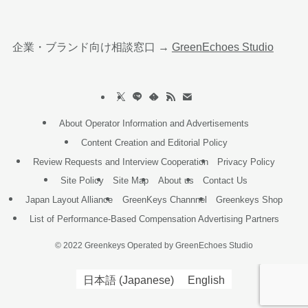
企業・ブランド向け相談窓口 →
GreenEchoes Studio
About Operator Information and Advertisements
Content Creation and Editorial Policy
Review Requests and Interview Cooperation
Privacy Policy
Site Policy
Site Map
About us
Contact Us
Japan Layout Alliance
GreenKeys Channnel
Greenkeys Shop
List of Performance-Based Compensation Advertising Partners
©
2022 Greenkeys Operated by GreenEchoes Studio
日本語
(
Japanese
)
English