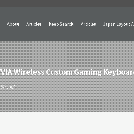
About
Articles
Keeb Search
Articles
Japan Layout A
VIA Wireless Custom Gaming Keyboa
河村 亮介