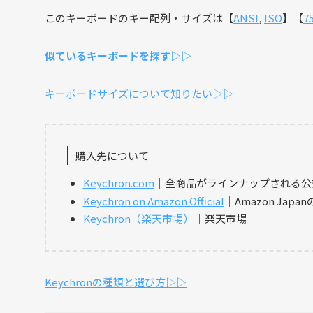
このキーボードのキー配列・サイズは【
ANSI
,
ISO
】【
7
似ているキーボードを探す▷▷
キーボードサイズについて知りたい▷▷
購入先について
Keychron.com
｜全商品がラインナップされる公
Keychron on Amazon Official
｜Amazon Jap
Keychron（楽天市場）
｜楽天市場
Keychronの種類と選び方▷▷