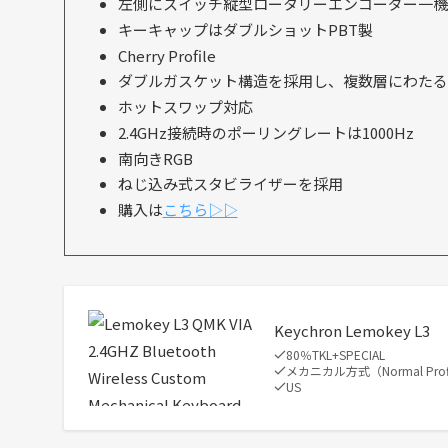
左側にスイッチ縦型ロータリーエンコーダー一機
キーキャップはダブルショットPBT製
Cherry Profile
ダブルガスケット構造を採用し、複数層にわたる
ホットスワップ対応
2.4GHz接続時のポーリングレートは1000Hz
南向きRGB
ねじ込み式スタビライザーを採用
購入は
こちら▷▷
Keychron Lemokey L3
80％TKL+SPECIAL
メカニカル方式（Normal Prof
US