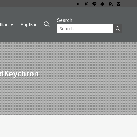
Search
lliance
English
rdKeychron