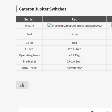
Gateron Jupiter Switches
Switch
Red
Picture
Feel
Linear
Color
Red
Lubed
Pre-Lubed
Operating force
45±15gf
Pre-Travel
2.6±0.6mm
Total Travel
4.0mm MAX