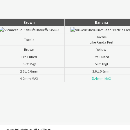
Brown
Banana
Tactile
Tactile
Like Panda Feel
Brown
Yellow
Pre-Lubed
Pre-Lubed
55±15gf
59±10gf
2.6±0.6mm
2.6±0.6mm
4.0mm MAX
3.4
mm MAX