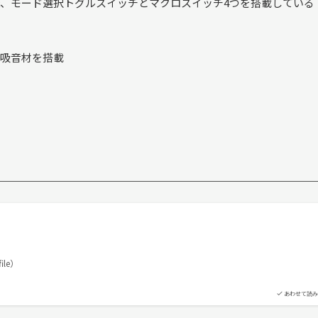
、モード選択トグルスイッチとマクロスイッチ4つを搭載している
吸音材を搭載
ile）
あわせて読み