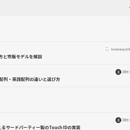
GreenkeysOf
方と市販モデルを解説
河村
語配列・英語配列の違いと選び方
河村
るサードパーティー製のTouch IDの実装