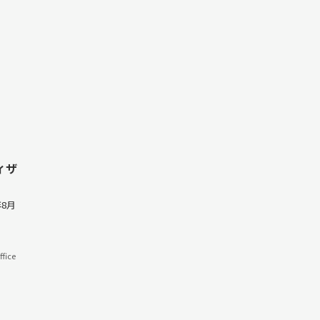
ィザ
8月
fice