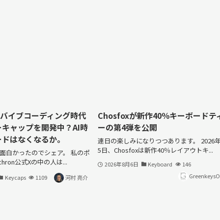
onがバイブコーディング時代
Chosfoxが新作40％キーボードテ
キャップを開発中？AI時
ーの第4弾を公開
ードはなくなるか。
連日の楽しみになりつつあります。 2026年
5日、Chosfoxは新作40％レイアウトキ...
面白かったのでシェア。 私のポ
hron公式Xの中の人は...
2026年8月6日
Keyboard
146
GreenkeysOf
Keycaps
1109
河村 亮介