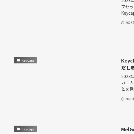
202
プセッ
Keycap
202
Key
Keycaps
だし
202
カニカ
とを発表
202
Mel
Keycaps