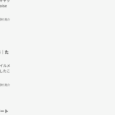
ーキャッ
ise
河村 亮介
場｜た
ァイルメ
加したこ
河村 亮介
デート