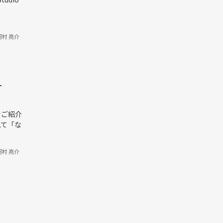
河村 亮介
T
でご紹介
を見て「な
河村 亮介