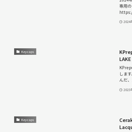
専用の
https
202
KPr
Keycaps
LAKE
KPr
します。
んだ、..
202
Ce
Keycaps
Lacqu