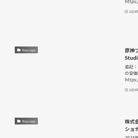
https:
202
原神フ
Keycaps
Stu
追記：
の安価
https:/
202
株式会
Keycaps
ショ
202