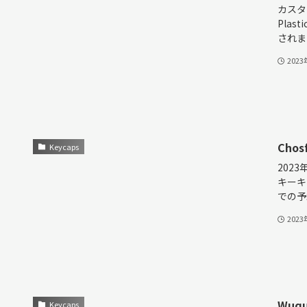
カスタ
Pla
されまし
202
Cho
Keycaps
202
キーキ
での予約
202
Wuq
Keycaps