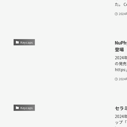
た。 Cer
202
NuP
Keycaps
登場
2024
の発売
https:
202
セラ
Keycaps
202
ップ「