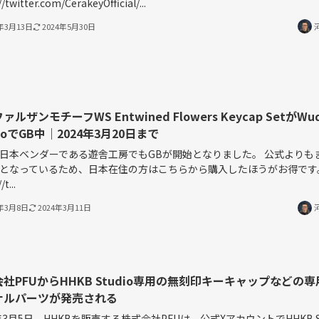
//twitter.com/CerakeyOfficial/...
4年3月13日
2024年5月30日
ァルザンモチーフWS Entwined Flowers Keycap SetがWu
dioでGB中｜2024年3月20日まで
日本ベンダーである遊舎工房でもGBが開始となりました。 公式よりも
となっているため、日本在住の方はこちらから購入したほうがお得です
/t...
4年3月8日
2024年3月11日
社PFUからHHKB Studio専用の無刻印キーキャップなどの
ナルパーツが発売される
4年3月5日、HHKBを販売する株式会社PFUは、公式XアカウントでHHKB St