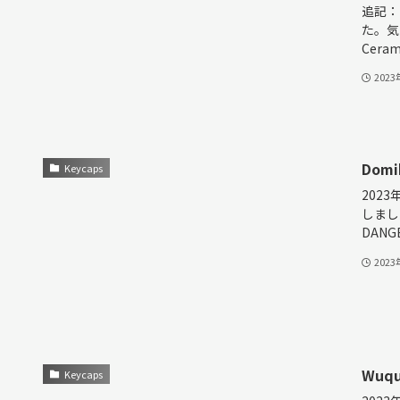
追記：
た。気
Cerami
202
Dom
Keycaps
202
しました
DANG
202
Wuqu
Keycaps