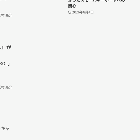
関心
2026年8月4日
河村 亮介
OL」が
 KOL」
河村 亮介
ーキャ