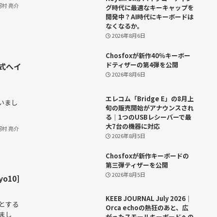
河村 亮介
グ時代に最適なキーキャップを
開発中？AI時代にキーボードは
なくなるか。
2026年8月6日
Chosfoxが新作40％キーボー
ドティザーの第4弾を公開
公式へイ
2026年8月6日
エレコム「Bridge E」の8月上
いまし
旬の販売開始がアナウンスされ
る｜1つのUSBレシーバーで最
大7台の機器に対応
河村 亮介
2026年8月5日
Chosfoxが新作キーボードの
第三弾ティザーを公開
2026年8月5日
o10]
KEEB JOURNAL July 2026｜
点とする
Orca echoの熱狂のあと、広
まし
がったスモールキーボードへの