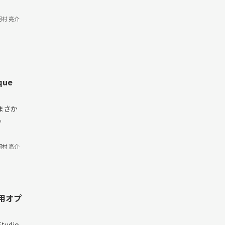
河村 亮介
que
まさか
。
河村 亮介
専用オプ
udio