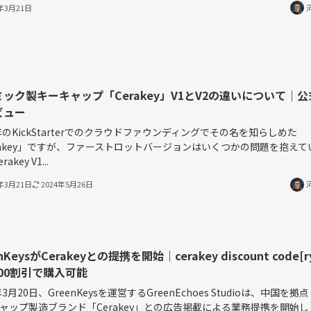
4年3月21日
ック製キーキャップ「Cerakey」V1とV2の違いについて｜
ビュー
2年のKickStarterでのクラウドファウンディングでその名を知らしめた
rakey」ですが、ファーストロットバージョンはいくつかの問題を抱えて
akey V1...
4年3月21日
2024年5月26日
nKeysがCerakeyとの提携を開始｜cerakey discount code[ry
.00割引で購入可能
年3月20日、GreenKeysを運営するGreenEchoes Studioは、中国を拠
ャップ製造ブランド「Cerakey」との広告掲載による業務提携を開始し