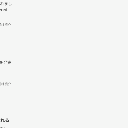
されまし
ed
河村 亮介
プを発売
河村 亮介
始される