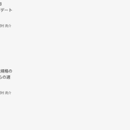
8
プデート
河村 亮介
c規格の
らの週
河村 亮介