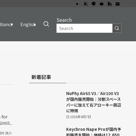
Search
lliance
English
新着記事
NuPhy Air65 V3／Air100 V3
が国内販売開始｜分割スペース
バーに加えて右アローキー周辺
に特徴
 for
2026年8月7日
til...
Keychron Nape Proが国内予
河村 亮介
約販売を開始｜価格は12,650