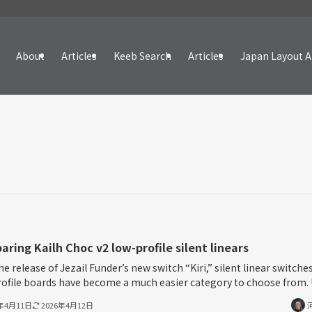
About
Articles
Keeb Search
Articles
Japan Layout A
ring Kailh Choc v2 low-profile silent linears
he release of Jezail Funder’s new switch “Kiri,” silent linear switches
ofile boards have become a much easier category to choose from. Un
6年4月11日
2026年4月12日