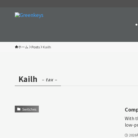
ホーム
Posts
Kailh
Kailh
– tax –
Compa
Switches
With t
low-pr
202