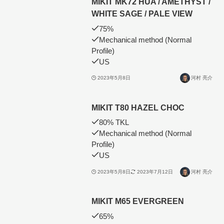
MIKIT MK72 HUA / AMETHYST /
WHITE SAGE / PALE VIEW
75%
Mechanical method (Normal
Profile)
US
2023年5月8日
河村 亮介
MIKIT T80 HAZEL CHOC
80% TKL
Mechanical method (Normal
Profile)
US
2023年5月8日
2023年7月12日
河村 亮介
MIKIT M65 EVERGREEN
65%