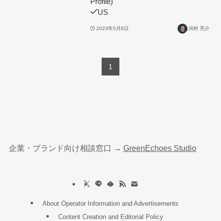
Profile)
US
2023年5月8日
河村 亮介
1
企業・ブランド向け相談窓口 →
GreenEchoes Studio
About Operator Information and Advertisements
Content Creation and Editorial Policy