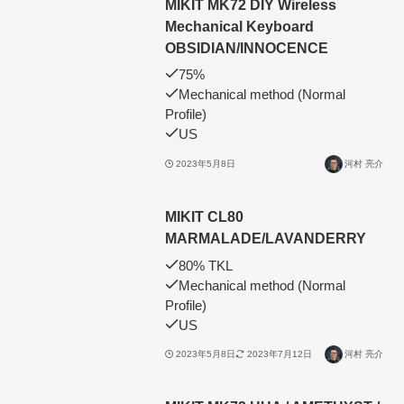
MIKIT MK72 DIY Wireless
Mechanical Keyboard
OBSIDIAN/INNOCENCE
75%
Mechanical method (Normal
Profile)
US
2023年5月8日
河村 亮介
MIKIT CL80
MARMALADE/LAVANDERRY
80% TKL
Mechanical method (Normal
Profile)
US
2023年5月8日
2023年7月12日
河村 亮介