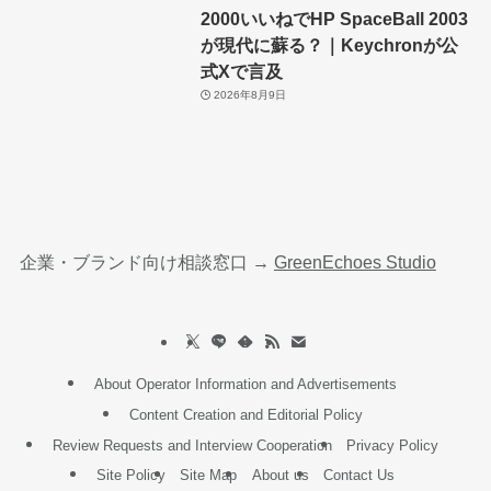
2000いいねでHP SpaceBall 2003
が現代に蘇る？｜Keychronが公
式Xで言及
2026年8月9日
企業・ブランド向け相談窓口 →
GreenEchoes Studio
About Operator Information and Advertisements
Content Creation and Editorial Policy
Review Requests and Interview Cooperation
Privacy Policy
Site Policy
Site Map
About us
Contact Us