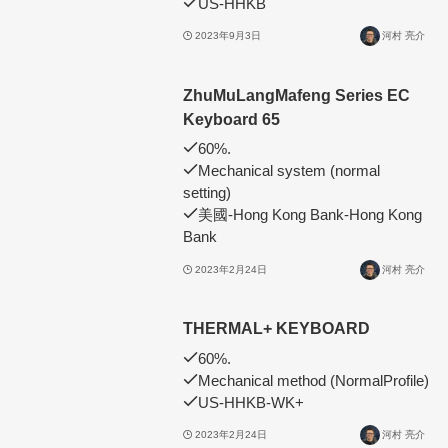
US-HHKB
2023年9月3日
河村 亮介
ZhuMuLangMafeng Series EC
Keyboard 65
60%.
Mechanical system (normal
setting)
美國-Hong Kong Bank-Hong Kong
Bank
2023年2月24日
河村 亮介
THERMAL+ KEYBOARD
60%.
Mechanical method (NormalProfile)
US-HHKB-WK+
2023年2月24日
河村 亮介