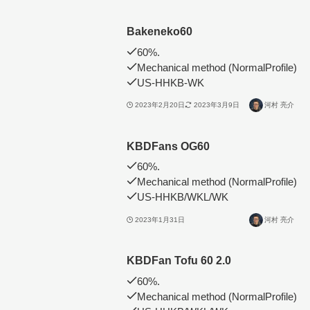
Bakeneko60
60%.
Mechanical method (NormalProfile)
US-HHKB-WK
2023年2月20日
2023年3月9日
河村 亮介
KBDFans OG60
60%.
Mechanical method (NormalProfile)
US-HHKB/WKL/WK
2023年1月31日
河村 亮介
KBDFan Tofu 60 2.0
60%.
Mechanical method (NormalProfile)