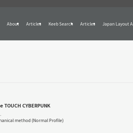
About
Articles
Keeb Search
Articles
Japan Layout A
ee TOUCH CYBERPUNK
.
anical method (Normal Profile)