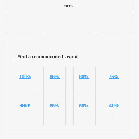
media.
Find a recommended layout
100%
96%.
80%.
75%.
.
40%
65%.
60%.
HHKB
.