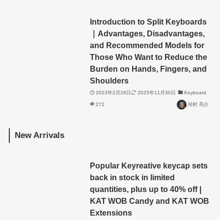
Introduction to Split Keyboards
｜Advantages, Disadvantages,
and Recommended Models for
Those Who Want to Reduce the
Burden on Hands, Fingers, and
Shoulders
2023年2月28日
2025年11月30日
Keyboard
272
河村 亮介
New Arrivals
Popular Keyreative keycap sets
back in stock in limited
quantities, plus up to 40% off |
KAT WOB Candy and KAT WOB
Extensions