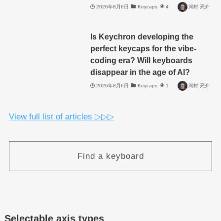
2026年8月6日
Keycaps
4
河村 亮介
Is Keychron developing the
perfect keycaps for the vibe-
coding era? Will keyboards
disappear in the age of AI?
2026年8月6日
Keycaps
1
河村 亮介
View full list of articles ▷▷▷
Find a keyboard
Selectable axis types