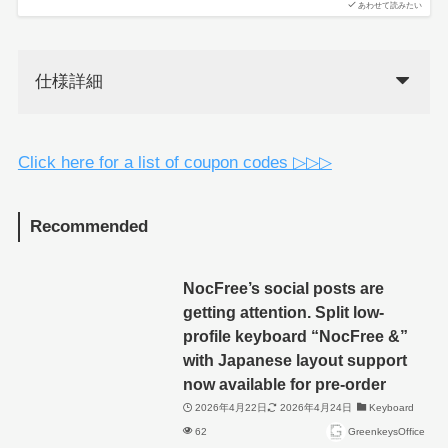
あわせて読みたい
仕様詳細
Click here for a list of coupon codes ▷▷▷
Recommended
NocFree’s social posts are
getting attention. Split low-
profile keyboard “NocFree &”
with Japanese layout support
now available for pre-order
2026年4月22日
2026年4月24日
Keyboard
62
GreenkeysOffice