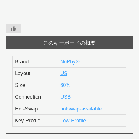
このキーボードの概要
Brand
NuPhy®︎
Layout
US
Size
60%
Connection
USB
Hot-Swap
hotswap-available
Key Profile
Low Profile