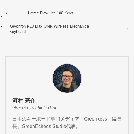
Lofree Flow Lite 100 Keys
Keychron K10 Max QMK Wireless Mechanical
Keyboard
河村 亮介
Greenkeys chief editor
日本のキーボード専門メディア「Greenkeys」編集
長。GreenEchoes Studio代表。