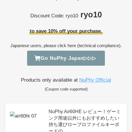
ryo10
Discount Code: ryo10
to save 10% off your purchase.
Japanese users, please click here (technical compliance).
Go NuPhy Japan▷▷▷
Products only available at
NuPhy Official
(Coupon code supported)
NuPhy Air60HE レビュー！ゲーミ
ング用途以外にもおすすめしたい
持ち運びロープロファイルキーボ
ードの…