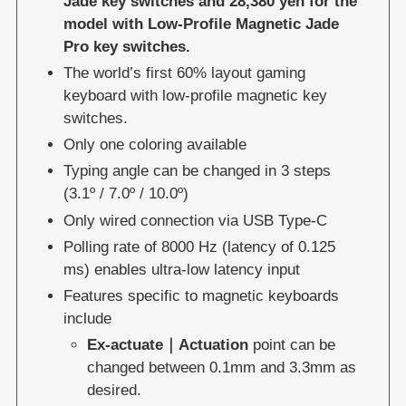
Jade key switches and 28,380 yen for the
model with Low-Profile Magnetic Jade
Pro key switches.
The world’s first 60% layout gaming
keyboard with low-profile magnetic key
switches.
Only one coloring available
Typing angle can be changed in 3 steps
(3.1º / 7.0º / 10.0º)
Only wired connection via USB Type-C
Polling rate of 8000 Hz (latency of 0.125
ms) enables ultra-low latency input
Features specific to magnetic keyboards
include
Ex-actuate｜Actuation
point can be
changed between 0.1mm and 3.3mm as
desired.