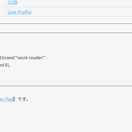
USB
Low Profile
 brand “work louder”.
rd XL.
r Pad
】です。