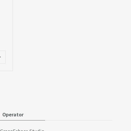
Operator
GreenEchoes Studio