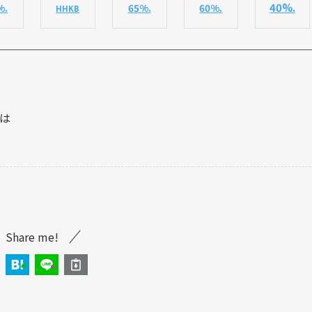
40%.
%.
65%.
60%.
HHKB
は
Share me!