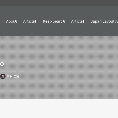
About
Articles
Keeb Search
Articles
Japan Layout A
ro
河村 亮介