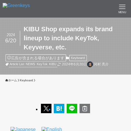
MENU
KIBU Shop expands its brand
2024
lineup to include KeyTok,
6/20
Keyverse, etc.
広告が含まれる場合があります
Keyboard
2024年6月20日
河村 亮介
Article List
NEWS
KeyTok
KIBU
ホーム
Keyboard