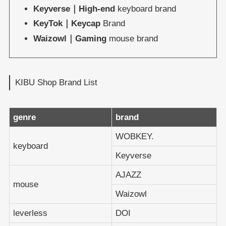
Keyverse｜High-end
keyboard brand
KeyTok｜Keycap
Brand
Waizowl｜Gaming
mouse brand
KIBU Shop Brand List
genre
brand
WOBKEY.
keyboard
Keyverse
AJAZZ
mouse
Waizowl
leverless
DOI