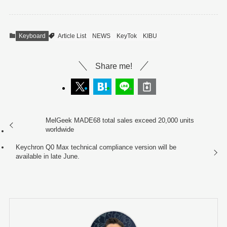
Keyboard
Article List
NEWS
KeyTok
KIBU
Share me!
MelGeek MADE68 total sales exceed 20,000 units
worldwide
Keychron Q0 Max technical compliance version will be
available in late June.