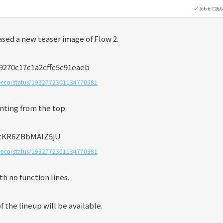
あわせて読み
eased a new teaser image of Flow 2.
freeco/status/1932772301134770581
unting from the top.
freeco/status/1932772301134770581
th no function lines.
the lineup will be available.