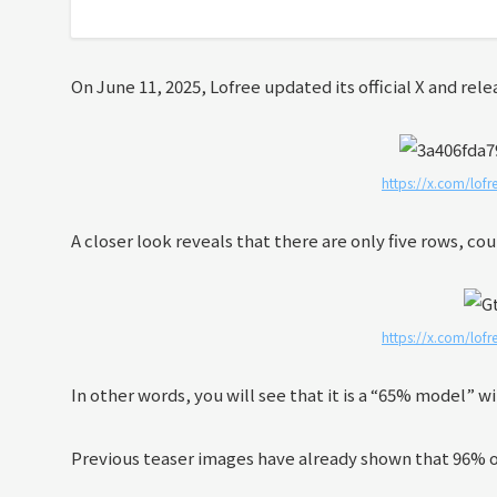
On June 11, 2025, Lofree updated its official X and rel
https://x.com/lo
A closer look reveals that there are only five rows, co
https://x.com/lo
In other words, you will see that it is a “65% model” wi
Previous teaser images have already shown that 96% of 