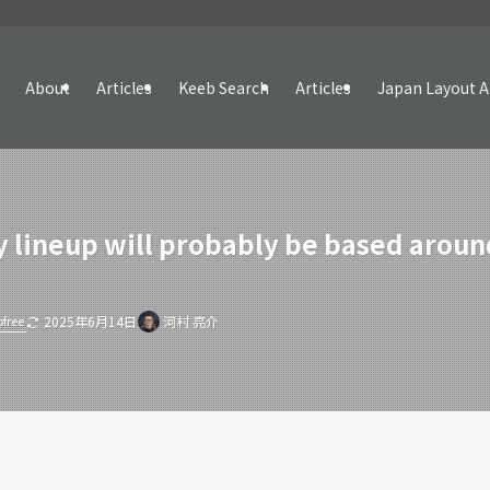
About
Articles
Keeb Search
Articles
Japan Layout A
ay lineup will probably be based aro
ofree
2025年6月14日
河村 亮介