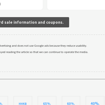
日
rd sale information and coupons.
ertising and does not use Google ads because they reduce usability.
oyed reading the article so that we can continue to operate the media.
40%.
%.
65%.
60%.
HHKB