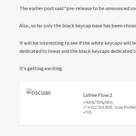
The earlier post said “pre-release to be announced soo
Also, so far only the black keycap base has been shown,
It will be interesting to see if the white keycaps will
dedicated to linear and the black keycaps dedicated to
It’s getting exciting.
Lofree Flow 2
65%/75%/96％
メカニカル方式（Low Profile
US