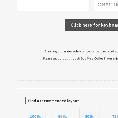
2026年8月1
Click here for keyboa
Greenkeys operates solely on performance-based adv
Please support us through Buy Me a Coffee if you enj
Find a recommended layout
100%.
96%.
80%.
75