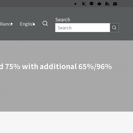
Search
lliance
English
und 75% with additional 65%/96%