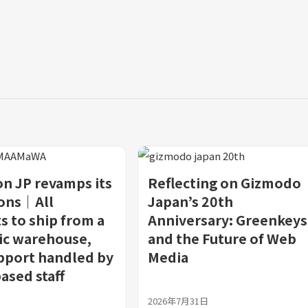
n JP revamps its
Reflecting on Gizmodo
ions｜All
Japan’s 20th
s to ship from a
Anniversary: Greenkeys
ic warehouse,
and the Future of Web
pport handled by
Media
ased staff
2026年7月31日