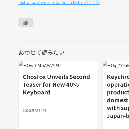
List of contents related to Lofree ▷▷▷
あわせて読みたい
Chosfox Unveils Second
Keychro
Teaser for New 40%
operat
Keyboard
product
domest
with su
2026年8月4日
Japan-b