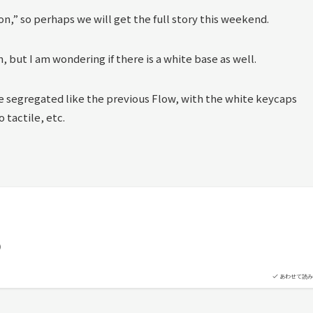
n,” so perhaps we will get the full story this weekend.
 but I am wondering if there is a white base as well.
 be segregated like the previous Flow, with the white keycaps
 tactile, etc.
）
あわせて読み