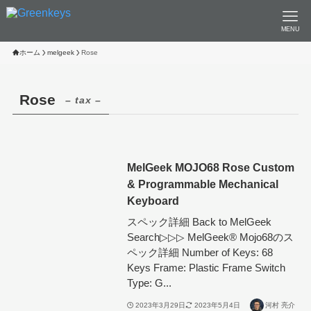
MENU
ホーム
melgeek
Rose
Rose
– tax –
MelGeek MOJO68 Rose Custom
& Programmable Mechanical
Keyboard
スペック詳細 Back to MelGeek
Search▷▷▷ MelGeek®︎ Mojo68のス
ペック詳細 Number of Keys: 68
Keys Frame: Plastic Frame Switch
Type: G...
2023年3月29日
2023年5月4日
河村 亮介