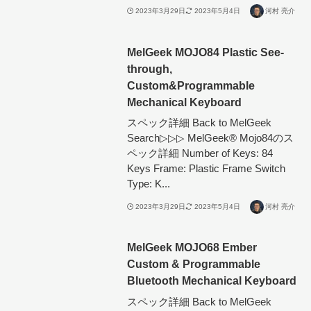
2023年3月29日
2023年5月4日
河村 亮介
MelGeek MOJO84 Plastic See-
through,
Custom&Programmable
Mechanical Keyboard
スペック詳細 Back to MelGeek
Search▷▷▷ MelGeek®︎ Mojo84のス
ペック詳細 Number of Keys: 84
Keys Frame: Plastic Frame Switch
Type: K...
2023年3月29日
2023年5月4日
河村 亮介
MelGeek MOJO68 Ember
Custom & Programmable
Bluetooth Mechanical Keyboard
スペック詳細 Back to MelGeek