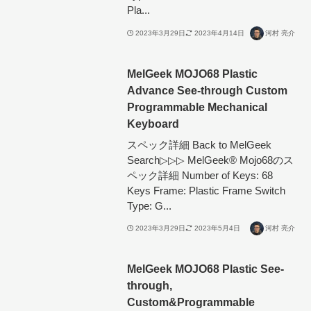
Pla...
2023年3月29日
2023年4月14日
河村 亮介
MelGeek MOJO68 Plastic
Advance See-through Custom
Programmable Mechanical
Keyboard
スペック詳細 Back to MelGeek
Search▷▷▷ MelGeek®︎ Mojo68のス
ペック詳細 Number of Keys: 68
Keys Frame: Plastic Frame Switch
Type: G...
2023年3月29日
2023年5月4日
河村 亮介
MelGeek MOJO68 Plastic See-
through,
Custom&Programmable