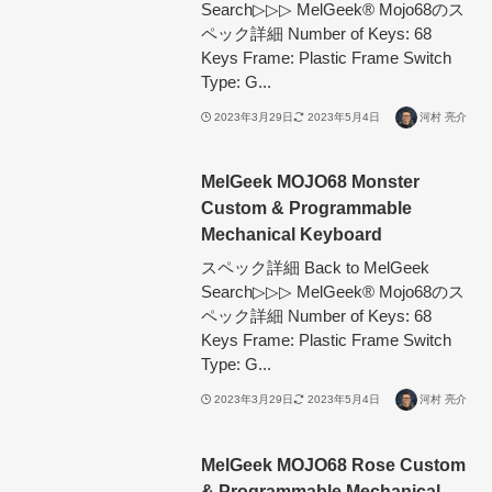
Search▷▷▷ MelGeek®︎ Mojo68のス
ペック詳細 Number of Keys: 68
Keys Frame: Plastic Frame Switch
Type: G...
2023年3月29日
2023年5月4日
河村 亮介
MelGeek MOJO68 Monster
Custom & Programmable
Mechanical Keyboard
スペック詳細 Back to MelGeek
Search▷▷▷ MelGeek®︎ Mojo68のス
ペック詳細 Number of Keys: 68
Keys Frame: Plastic Frame Switch
Type: G...
2023年3月29日
2023年5月4日
河村 亮介
MelGeek MOJO68 Rose Custom
& Programmable Mechanical