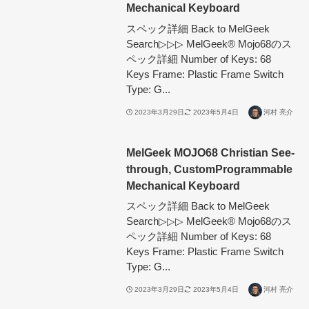
Mechanical Keyboard
スペック詳細 Back to MelGeek
Search▷▷▷ MelGeek®︎ Mojo68のス
ペック詳細 Number of Keys: 68
Keys Frame: Plastic Frame Switch
Type: G...
2023年3月29日
2023年5月4日
河村 亮介
MelGeek MOJO68 Christian See-
through, CustomProgrammable
Mechanical Keyboard
スペック詳細 Back to MelGeek
Search▷▷▷ MelGeek®︎ Mojo68のス
ペック詳細 Number of Keys: 68
Keys Frame: Plastic Frame Switch
Type: G...
2023年3月29日
2023年5月4日
河村 亮介