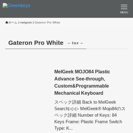
MENU
ホーム
melgeek
Gateron Pro White
Gateron Pro White
– tax –
MelGeek MOJO84 Plastic
Advance See-through,
Custom&Programmable
Mechanical Keyboard
スペック詳細 Back to MelGeek
Search▷▷▷ MelGeek®︎ Mojo84のス
ペック詳細 Number of Keys: 84
Keys Frame: Plastic Frame Switch
Type: K...